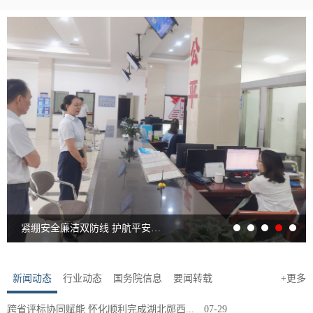
紧绷安全廉洁双防线 护航平安清风过节
新闻动态
行业动态
国务院信息
要闻转载
+更多
跨省评标协同赋能 怀化顺利完成湖北郧西...
07-29