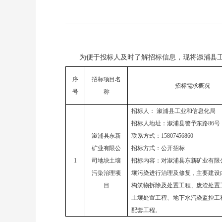
为便于投标人及时了解招标信息，现
将溆浦县
序
招标项目名
招标需求概况
号
称
招标人：
溆浦县工业和信息化局
招标人地址：
溆浦县警予东路
86号
溆浦县东新
联系方式：
15807456860
矿业有限公
招标方式：公开招标
1
司地块土壤
招标内容：对溆浦县东新矿业有限
污染治理项
壤污染进行治理及修复，主要建设
目
构筑物拆除及处置工程、废渣处置
土壤处置工程、地下水污染监控工
配套工程。