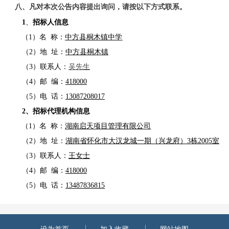
八
、凡对本次公告内容提出询问，请按以下方式联系。
1
、
招标人
信息
（
1）
名
称：
中方县桐木镇中学
（
2）地 址：
中方县桐木镇
（
3）联系人：
吴先生
（
4）邮 编：
418000
（
5）电 话：
13087208017
2、
招标
代理机构信息
（
1）
名
称：
湖南启天项目管理有限公司
（
2）地 址：
湖南省怀化市大汉龙城一期（兴龙府）
3栋2005室
（
3）联系人：
王女士
（
4）邮 编：
418000
（
5）电 话：
13487836815