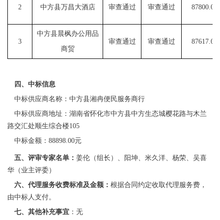
2
中方县万昌大酒店
审查通过
审查通过
87800.00
中方县晨枫办公用品
3
审查通过
审查通过
87617.04
商贸
四
、中标信息
中标供应商名称：中方县湘冉便民服务商行
中标供应商地址：
湖南省怀化市中方县中方生态城樱花路与木兰
路交汇处顺生综合楼
105
中标金额：
88898.00
元
五
、评审专家名单
：
姜伦
（
组长
）、
阳坤、米久洋、杨荣
、
吴喜
华（业主评委）
六
、代理服务收费标准及金额：
根据合同约定收取代理服务费
，
由中标人支付
。
七
、其他补充事宜
：无