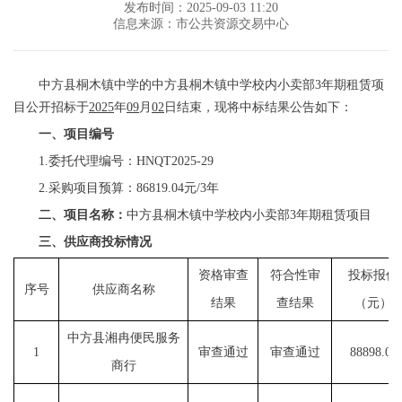
发布时间：2025-09-03 11:20
信息来源：市公共资源交易中心
中方县桐木镇中学的中方县桐木镇中学校内小卖部
3年期租赁项
目公开招标于
2025
年
09
月
02
日结束，现将中标结果公告如下：
一、项目编号
1
.
委托代理编号：
HNQT2025-29
2
.
采购项目预算：
86819.04元/3年
二、项目名称：
中方县桐木镇中学校内小卖部
3年期租赁项目
三
、供应商
投标
情况
资格审查
符合性审
投标报价
序号
供应商名称
结果
查结果
（元）
中方县湘冉便民服务
1
审查通过
审查通过
88898.00
商行