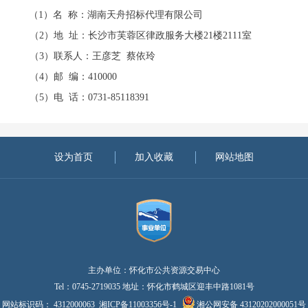
（
1）名 称：湖南天舟招标代理有限公司
（
2）地 址：长沙市芙蓉区律政服务大楼21楼2111室
（
3）联系人：王彦芝 蔡依玲
（
4）邮 编：410000
（
5）电 话：0731-85118391
设为首页
加入收藏
网站地图
主办单位：怀化市公共资源交易中心
Tel：0745-2719035 地址：怀化市鹤城区迎丰中路1081号
网站标识码： 4312000063
湘ICP备11003356号-1
湘公网安备 43120202000051号