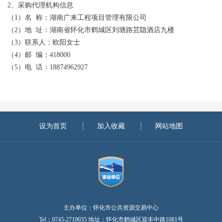
2、采购代理机构信息
（
1）名 称：湖南广来工程项目管理有限公司
（
2）地 址：湖南省怀化市鹤城区刘塘路芸隐酒店九楼
（
3）联系人：欧阳女士
（
4）邮 编：418000
（
5）电 话：18874962927
设为首页
加入收藏
网站地图
主办单位：怀化市公共资源交易中心
Tel：0745-2719035 地址：怀化市鹤城区迎丰中路1081号