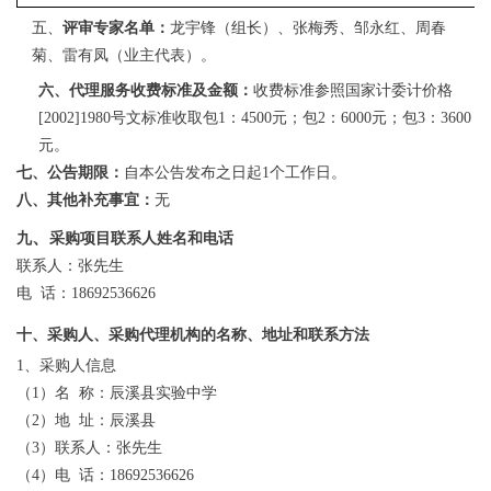
五、
评审专家名单：
龙宇锋（组长）、张梅秀、邹永红、周春
菊、雷有凤（业主代表）。
六、代理服务收费标准及金额：
收费标准参照国家计委计价格
[2002]1980号文标准收取包1：
450
0元；包2：
6000
元；包
3：
3600
元。
七、公告期限：
自本公告发布之日起
1个工作日。
八、其他补充事宜：
无
、
九
采购项目联系人姓名和电话
联系人：张先生
电
话：18692536626
十、采购人、采购代理机构的名称、地址和联系方法
1、采购人信息
（
1）名 称：辰溪县实验中学
（
2）地 址：辰溪县
（
3）联系人：张先生
（
4）电 话：18692536626