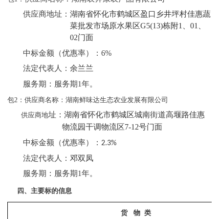
供应商地址：
湖南省怀化市鹤城区盈口乡井坪村佳惠蔬
菜批发市场原水果区
G5(13)栋附1、01、
02门面
中标金额（优惠率）：
6
%
法定代表人：
余兰兰
服务期：
服务期
1年
。
包
2：供应商名称：
湖南鲜味达生态农业发展有限公司
址：
湖南省怀化市鹤城区城南街道高堰路佳惠
供应商地
物流园干调物流区
7-12号门面
中标金额（优惠率）：
2.3
%
法定代表人：
邓双凤
服务期：
服务期
1年
。
四、主要标的信息
货
物 类