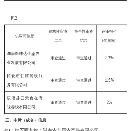
包
2
资格性审查
符合性审查
评审报价
投
供应商信息
结果
结果
（优惠率）
（
湖南鲜味达生态农
2.3%
审查通过
审查通过
业发展有限公司
怀化市仁膳餐饮服
审查通过
审查通过
1.5%
务有限公司
辰溪县云天食在有
审查通过
审查通过
2%
味餐饮有限公司
三、中标（成交）信息
供应商名称：
湖南农奔康农产品有限公司
包
1：