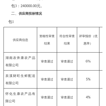
包
3
：
元。
240
000.00
二、
供应商投标情况
包
1
投
资格性审查
符合性审查
评审报价（优
供应商信息
结果
结果
惠率）
湖南农奔康农产品
6%
审查通过
审查通过
有限公司
辰溪财旺生鲜配送
审查通过
审查通过
5%
有限公司
怀化生康农产品有
审查通过
审查通过
4%
限公司