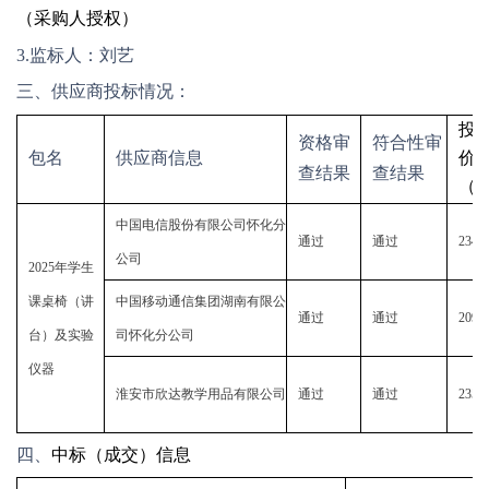
（采购人授权）
3.监标人：
刘艺
三、供应商投标情况：
投
资格审
符合性审
包名
供应商信息
价
查结果
查结果
（
中国电信股份有限公司怀化分
通过
通过
2345
公司
2025年学生
课桌椅（讲
中国移动通信集团湖南有限公
通过
通过
2099
台）及实验
司怀化分公司
仪器
淮安市欣达教学用品有限公司
通过
通过
2354
四、
中标（成交）信息