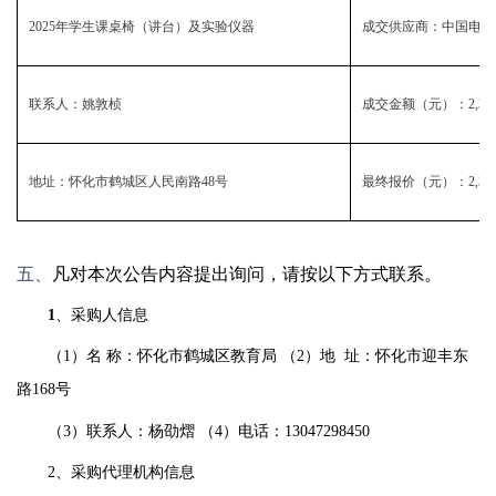
2025年学生课桌椅（讲台）及实验仪器
成交供应商：中国电信
联系人：姚敦桢
成交金额（元）：
2,34
地址：怀化市鹤城区人民南路
48号
最终报价（元）：
2,34
五、
凡对本次公告内容提出询问，请按以下方式联系。
1
、采购人信息
（
1）名 称：怀化市鹤城区教育局 （2）地 址：怀化市迎丰东
路168号
（
3）联系人：杨劭熠 （4）电话：13047298450
2、采购代理机构信息