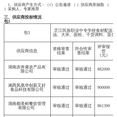
1、供应商产生方式：（√）公告邀请 （ ）供应商库抽取 （
）采购人、专家推荐
三、供应商投标情况
包
1
芷江民族职业中专学校食材配送项
包
1
油、大米、面粉、干货调料、蛋类
评审报
资格审查
符合性审
供应商信息
价
结果
查结果
（元）
湖南农奔康农产品有
审核通过
审核通过
882000
限公司
湘西凤凰华创新又好
审核通过
审核通过
900000
食品科技有限公司
湖南都美鲜餐饮管理
审核通过
审核通过
861300
有限公司