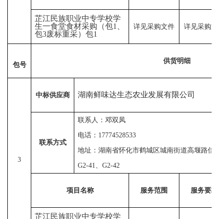
芷江民族职业中专学校学
生一食堂食材采购（包
1、
详见采购文件
详见采购文
包3废标重采）包1
供货明细
包号
湖南鲜味达生态农业发展有限公司
中标供应商
联系人：邓双凤
电
话：
1
7774528533
联系方式
地址：湖南省怀化市鹤城区城南街道高堰路佳
3
G2-41、G2-42
项目名称
服务范围
服务要求
芷江民族职业中专学校学