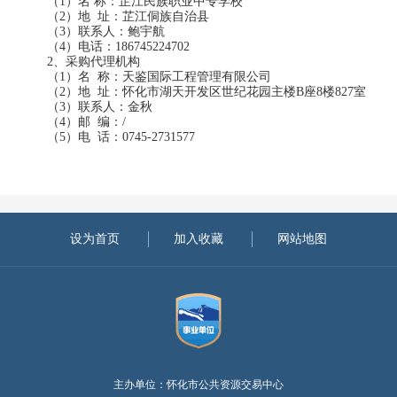
（
1）名 称：芷江民族职业中专学校
（
2）地 址：芷江侗族自治县
（
3）联系人：鲍宇航
（
4）电话：186745224702
2、采购代理机构
（
1）名 称：天鉴国际工程管理有限公司
（
2）地 址：怀化市湖天开发区世纪花园主楼B座8楼827室
（
3）联系人：金秋
（
4）邮 编：/
（
5）电 话：0745-2731577
设为首页
加入收藏
网站地图
主办单位：怀化市公共资源交易中心