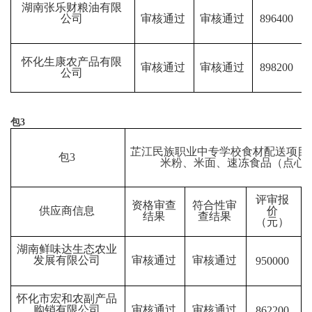
湖南张乐财粮油有限
公司
审核通过
审核通过
896400
怀化生康农产品有限
审核通过
审核通过
898200
公司
包
3
芷江民族职业中专学校食材配送项目
包
3
米粉、米面、速冻食品（点心
评审报
资格审查
符合性审
供应商信息
价
结果
查结果
（元）
湖南鲜味达生态农业
发展有限公司
审核通过
审核通过
950000
怀化市宏和农副产品
购销有限公司
审核通过
审核通过
862200