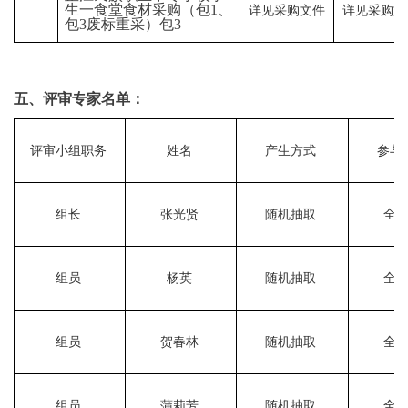
生一食堂食材采购（包
1、
详见采购文件
详见采购文
包3废标重采）包3
五、评审专家名单：
评审小组职务
姓名
产生方式
参与
组长
张光贤
随机抽取
全
组员
杨英
随机抽取
全
组员
贺春林
随机抽取
全
组员
蒲莉芳
随机抽取
全