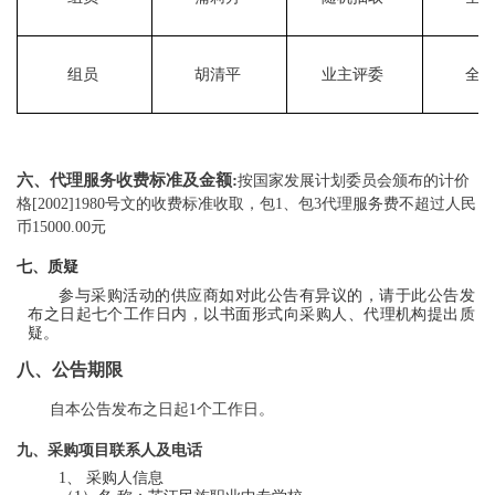
组员
胡清平
业主评委
全
六、代理服务收费标准及金额
:
按国家发展计划委员会颁布的计价
格
[2002]1980号文的收
费标准收取，包
1、包3代理服务费不超过人民
币15000.00元
七、质疑
参与采购活动的供应商如对此公告有异议的，请于此公告发
布之日起七个工作日内，以书面形式向采购人、代理机构提出质
疑。
八、公告期限
自本公告发布之日起
1个工作日。
九、采购项目联系人及电话
1、 采购人信息