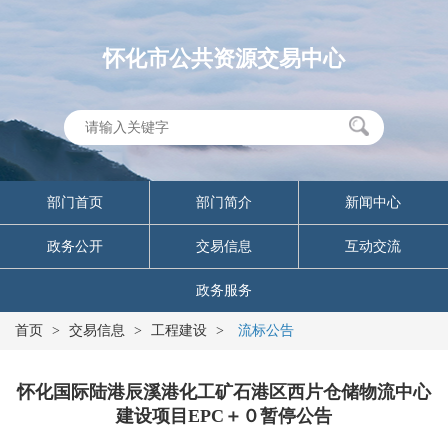
怀化市公共资源交易中心
部门首页
部门简介
新闻中心
政务公开
交易信息
互动交流
政务服务
首页
>
交易信息
>
工程建设
>
流标公告
怀化国际陆港辰溪港化工矿石港区西片仓储物流中心
建设项目EPC＋０暂停公告