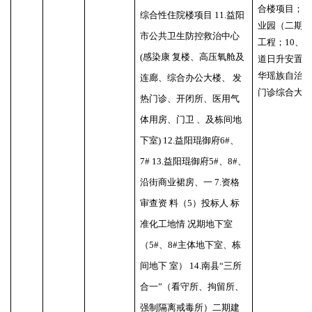
合楼项目；9
综合性住院楼项目 11.益阳
业园（二期
市公共卫生防控救治中心
工程；10、永州
(感染康 复楼、高压氧舱及
道日升安置小
华瑶族自治县
连廊、综合办公大楼、 发
门诊综合大
热门诊、开闭所、医用气
体用房、门卫 、及栋间地
下室) 12.益阳琨御府6#、
7# 13.益阳琨御府5#、8#、
沿街商业裙房、一 7.资格
审查资 料（5）投标人 标
准化工地情 况期地下室
（5#、8#主体地下室、栋
间地下 室） 14.南县“三所
合一”（看守所、拘留所、
强制隔离戒毒所）二期建