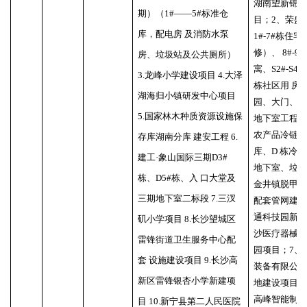
湖南望新锦
期）（1#——5#标准仓
目；2、荣盛
库，配电房 及消防水泵
1#-7#栋住
修）、 8#-
房、垃圾站及公共厕所）
寓、S2#-S4
3.龙峰小学建设项目 4.大泽
栋社区用 房、
湖海归小镇研发中心项目
园、大门、
5.国家林木种质资源设施保
地下室工程；
农产品冷链物
存库湖南分库 建安工程 6.
库、D 栋冷
建工·象山国际三期D3#
地下室、垃圾
栋、D5#栋、入 口大堂及
金井镇脱甲污
三期地下室二标段 7.三汊
配套管网建设
通科技园新建
矶小学项目 8.长沙望城区
沙医疗器械
雷锋街道卫生服务中心配
园项目；7、
套 设施建设项目 9.长沙高
装备有限公
新区雷锋银杏小学新建项
地建设项目；
高峰智能制造
目 10.新宁县第二人民医院