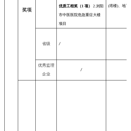
(塔楼)、地
优质工程奖（1 项）
2.浏阳
奖项
市中医医院危急重症大楼
项目
省级
/
优秀监理
/
企业