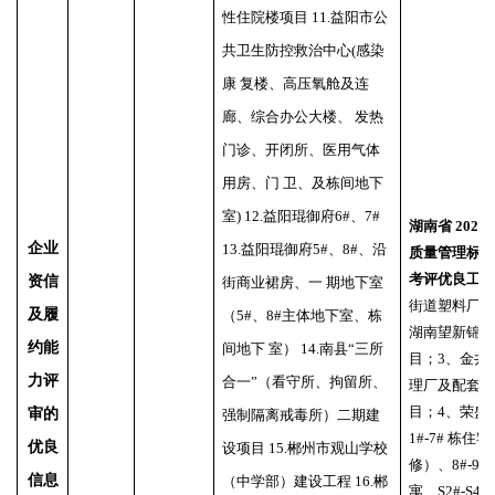
性住院楼项目 11.益阳市公
共卫生防控救治中心(感染
康 复楼、高压氧舱及连
廊、综合办公大楼、 发热
门诊、开闭所、医用气体
用房、门 卫、及栋间地下
室) 12.益阳琨御府6#、7#
湖南省
202
企业
13.益阳琨御府5#、8#、沿
质量管理标准
考评优良工地
资信
街商业裙房、一 期地下室
街道塑料厂小
及履
（5#、8#主体地下室、栋
湖南望新锦
约能
间地下 室） 14.南县“三所
目；3、金井
力评
合一”（看守所、拘留所、
理厂及配套
目；4、荣盛
审的
强制隔离戒毒所）二期建
1#-7# 栋住
优良
设项目 15.郴州市观山学校
修）、8#-9
信息
（中学部）建设工程 16.郴
寓、S2#-S4