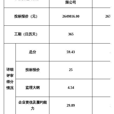
限公司
投标报价（元）
2649816
.
00
2679
工期（日历天）
365
3
总分
59.43
58
详细
投标报价
25
2
评审
得分
监理大纲
4.54
4.
情况
企业资信及履约能
29.89
28
力