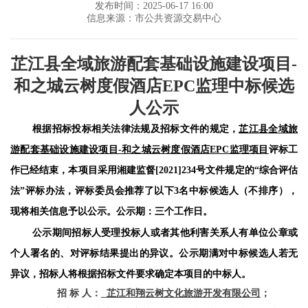
发布时间：2025-06-17 16:00
信息来源：市公共资源交易中心
芷江县全域旅游配套基础设施建设项目
-
和之城云树度假酒店EPC监理
中标候选
人公示
根据招标投标相关法律法规及招标文件的规定，
芷江县全域旅
游配套基础设施建设项目
-和之城云树度假酒店EPC监理项目
评标工
作已经结束，本项目
采用湘建监督
[2021]234号文件规定的“综合评估
法”评标办法
，评标委员会推荐了以下
3名中标候选人（不排序），
现将相关信息予以公示。公示期：三个工作日。
公示期间招标人受理投标人或者其他利害关系人有单位公章或
个人署名的、对评标结果提出的异议。公示期满对中标候选人若无
异议，招标人将根据招标文件要求确定本项目的中标人。
招
标
人：
芷江和翔云树文化旅游开发有限公司
；