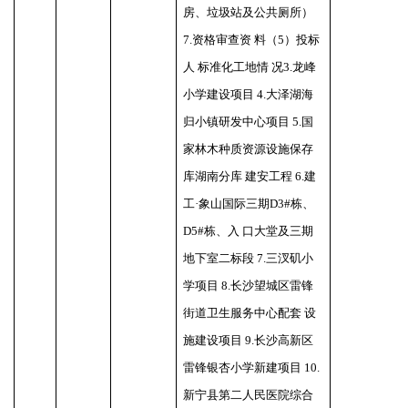
房、垃圾站及公共厕所）
7.资格审查资 料（5）投标
人 标准化工地情 况3.龙峰
小学建设项目 4.大泽湖海
归小镇研发中心项目 5.国
家林木种质资源设施保存
库湖南分库 建安工程 6.建
工·象山国际三期D3#栋、
D5#栋、入 口大堂及三期
地下室二标段 7.三汊矶小
学项目 8.长沙望城区雷锋
街道卫生服务中心配套 设
施建设项目 9.长沙高新区
雷锋银杏小学新建项目 10.
新宁县第二人民医院综合