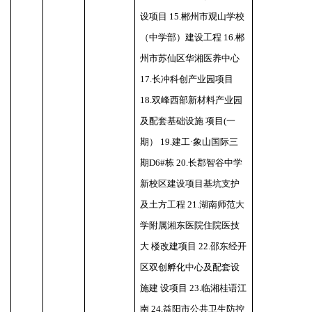
设项目 15.郴州市观山学校
（中学部）建设工程 16.郴
州市苏仙区华湘医养中心
17.长冲科创产业园项目
18.双峰西部新材料产业园
及配套基础设施 项目(一
期） 19.建工·象山国际三
期D6#栋 20.长郡智谷中学
新校区建设项目基坑支护
及土方工程 21.湖南师范大
学附属湘东医院住院医技
大 楼改建项目 22.邵东经开
区双创孵化中心及配套设
施建 设项目 23.临湘桂语江
南 24.益阳市公共卫生防控