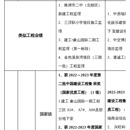
1、
株洲市二中（北校区）
新建工程监理
1、
中房瑞致
2、
三汊矶小学项目施工监
化娱乐建筑
理
下
室建设项
类似工程业绩
3、
建工
•
象山国际二期工
2、
中交博雅
程监理（第一标段）
项目监理
4、
金色溪泉湾项目（三期
3、
遵诚工业
一批）工程监理
1、
获
2022～2023 年度第
二批中国建设工程鲁 班奖
2022-202
（国家优质工程）（1 项）
建设工程鲁
1.建工·象山国际一期工程
质工程）：
1
三区 A5#、 A7#、A9#及部
国家级
场商业综合体
分地下室
2、 兴旺科技
2、
获
2022-2023 年度国家