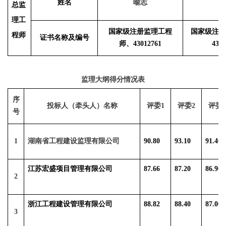
姓名
喻志
沈
总监
理工
国家级注册监理工程
国家级注册
程师
证书名称及编号
师、
43012761
4300
监理大纲
得分情况表
序
投标人（牵头人）名称
评委
1
评委
2
评委
3
号
1
湖南省工程建设监理有限公司
90.80
93.10
91.40
江苏宏盛项目管理有限公司
87.66
87.20
86.90
2
浙江工程建设管理有限公司
88.82
88.40
87.00
3