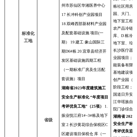
州市苏仙区华湘医养中心
栋社区用房、
园、大门、垃
17.长冲科创产业园项目
地下室工程；
18.双峰西部新材料产业园
农产品冷链物流
及配套基础设施 项目(一
标准化
库、D 栋冷
工地
期） 19.建工·象山国际三
地下室、垃圾
长沙医疗器
期D6#栋 20.宜章县经济开
业园项目；7
发区基础设施四期工程
能装备有限
（一期标准厂房及生活配
基地建设项目
套设施）项目
创产业园（
阶段工程；9、
湖南省
2023年度建筑施工
国道日升安置
安全生产标准化 “年度项目
江华瑶族自治
考评优良工地”（25项）
1.
院门诊综合
振业悦江府1#~3#栋及地下
湖南省
202
省级
安全生产标准
室 2.长沙黄花综合保税区C
考评优良监理
区建设项目保税仓 库（一