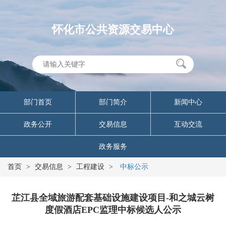
怀化市公共资源交易中心
部门首页
部门简介
新闻中心
政务公开
交易信息
互动交流
政务服务
首页
>
交易信息
>
工程建设
>
中标公示
芷江县全域旅游配套基础设施建设项目-和之城云树
度假酒店EPC监理中标候选人公示