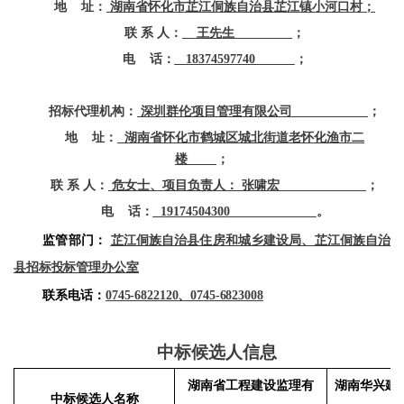
地
址：
湖南省怀化市芷江侗族自治县芷江镇小河口村；
联
系
人：
王先生
；
电
话：
18374597740
；
招标代理机构：
深圳群伦项目管理有限公司
；
地
址：
湖南省怀化市鹤城区城北街道老怀化渔市二
楼
；
联
系
人：
危女士、项目负责人：
张啸宏
；
电
话：
19174504300
。
监管部门：
芷江侗族自治县住房和城乡建设局、芷江侗族自治
县招标投标管理办公室
联系电话：
0745-6822120、0745-6823008
中标候选人信息
湖南省工程建设监理有
湖南华兴建
中标候选人名称