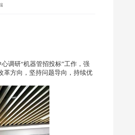
端
心调研“机器管招投标”工作
，
强
改革方向
，
坚持问题导向，持续优