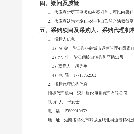
四、疑问及质疑
1、供应商对更正事项如有疑问的，可以向采
2、供应商认为本终止公告使自己的合法权益
五、采购项目及采购人、采购代理机
1、招标人信息
（
1）名 称：芷江县科鑫城市运
（
2）地 址：
芷江侗族自治县和平路
52号
（
3）联系人：
胡先生
（
4）电 话：
17711752562
2、招标代理机构信息
招标代理机构：深圳群伦项目管理有限公司
联
系 人：
胥女士
电
话：
15869910452
地
址：湖南省怀化市鹤城区城北街道老怀化