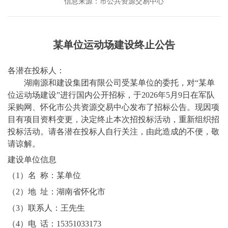
信息来源：市公共资源交易中心
某单位运动场建设终止公告
各潜在投标人：
湖南源和建设集团有限公司
受某单位的委托，对
“
某单
位运动场建设
”进行国内公开招标，于202
6
年
5
月
9
日在军队
采购网、怀化市公共资源交易中心发布了招标公告。现因项
目有
项目资料变更
，决定终止本次招投标活动
，
重新组织招
投标活动。
请各潜在投标人自行关注，由此造成的不便，敬
请谅解。
建设单位信息
（
1）名 称：某单位
（
2）地 址：湖南省怀化市
（
3）联系人：王先生
（
4）电 话：15351033173