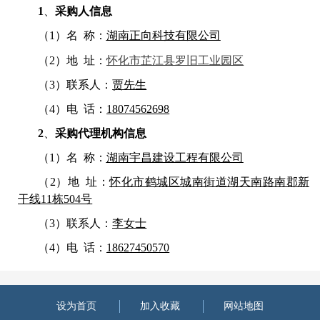
1
、
采购人信息
（
1）名 称：
湖南正向科技有限公司
（
2）地 址：
怀化市芷江县罗旧工业园区
（
3）联系人：
贾先生
（
4）电 话：
18074562698
2
、
采购代理机构信息
（
1）名 称：
湖南宇昌建设工程有限公司
（
2）地 址：
怀化市鹤城区城南街道湖天南路南郡新
干线
11栋504号
（
3）联系人：
李女士
（
4）电 话：
18627450570
设为首页
加入收藏
网站地图