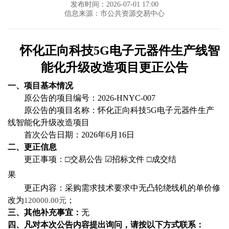
发布时间：2026-07-01 17:00
信息来源：市公共资源交易中心
怀化正向科技
5G电子元器件生产线智
能化升级改造项目
更正公告
一、项目基本情况
原公告的
项目
编号
：
2026-HNYC-007
原公告的项目名称：
怀化正向科技
5G电子元器件生产
线智能化升级改造项目
首次公告日期：
202
6
年
6
月
16
日
二、
更正
信息
更正事项：
□交易公告 ☑招标文件 □成交结
果
更正内容：采购需求技术要求中无凸轮绕线机的单价修
改为
；
12
0
000
.
00
元
三
、其他补充事宜
：
无
四、凡对本次公告内容提出询问，请按以下方式联系：