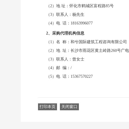
（
2）地 址：
怀化市鹤城区富程路
85号
（
3）联系人：杨先生
（
4）电 话：18163996077
2、采购代理机构信息
（
1）名 称：
和兮国际建筑工程咨询有限公司
（
2）地 址：
长沙市雨花区黄土岭路
260号广
（
3）联系人：
曾女士
（
4）邮 编：
/
（
5）电 话：
15367570227
打印本页
关闭窗口