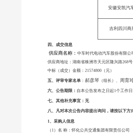
安徽安凯汽
吉利
四川商
四、成交信息
供应商名称：
中车时代电动汽车股份有限公
供应商地址：
湖南省株洲市天元区隆兴路
268号
中标
（成交）金额：
21574800
（
元
）
郝
彦琴
周育
五、
评
审
专家名单
：
（组长）、
六、
公告期限：
自本公告发布之日起
1个工作
七、
其他补充事宜：无
八、
凡对本次公告内容提出询问，请按以下方
1、采购人信息
（
1）名 称：
怀化公共交通集团有限责任公司