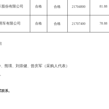
车
股份有限公司
合格
81.88
合格
21704800
用车有限公司
合格
78.88
合格
21707400
司
玲
熊瑛
刘
崇健
曾
庆军
（
采购人代表
）
、
、
、
日。
式联系。