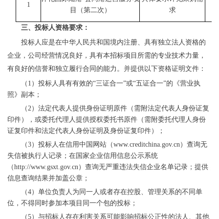
1
3
目（第二次）
求
三
、投标人资格要求：
投标人应是在中华人民共和国境内注册、具有独立法人资格的
企业，公司经营情况良好，具有本招标项目所需的专业技术力量，
有良好的信誉和独立履行合同的能力。并提供以下资格证明文件：
（
1）投标人具有有效的“三证合一”或“五证合一”的《营业执
照》副本；
（
2）法定代表人提供身份证明原件（需附法定代表人身份证复
印件），或委托代理人提供授权委托书原件（需附委托代理人身份
证复印件和法定代表人身份证明及身份证复印件）；
（
3
）投标人在信用中国网站（
www.creditchina.gov.cn）查询无
失信被执行人记录；在国家企业信用信息公示系统
（http://www.gsxt.gov.cn）查询无严重违法失信企业名单记录；提供
信息查询结果并加盖公章；
（
4
）
单位负责人为同一人或者存在控股、管理关系的不同单
位，不得同时参加本项目同一个包的投标；
（
5
）与招标人存在利害关系可能影响招标公正性的法人、其他