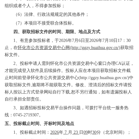
组织或者个人，不得参加投标；
（
6
）法律、行政法规规定的其他条件；
（
7
）本项目不接受联合体投标。
四
、获取招标文件的时间、期限、地点及方式
1、有意参加投标者，于2026年7月6日至2026年7月10日17：30
止，在
怀化市公共资源交易中心网
(http://ggzy.huaihua.gov.cn/)
获取招
标文件。
2、投标申请人需到怀化市公共资源交易中心窗口办理CA认证，
才能完成登入软件及后续操作。投标人应在本项目获取招标文件截
止时间前登录怀化市公共资源交易中心(http://ggzy.huaihua.gov.cn/)中
获取招标文件,逾期将不能获取文件。修改、澄清后的招标文件请投
标人按以上方式登录网站自行下载,恕不另行通知，如有遗漏投标人
自行承担全部责任。
3、如遇招标投标交易平台操作问题，可拨打平台统一服务热
线：0745-2719307。
五
、投标截止时间、开标时间及地点
1、投标截止时间：
2026
年
7
月
23
日
09
时
30
分（北京时间）；