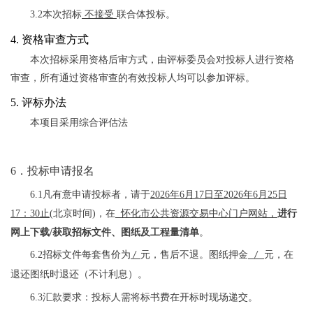
3.2
本次招标
不接受
联合体投标。
4.
资格审查
方式
本次招标采用资格后审方式，
由评标委员会对投标人进行资格
审查，所有通过资格审查的有效投标人均可以参加评标。
5.
评标办法
本项目采用综合评估法
6．投标申请报名
6
.
1凡有意申请投标者，请于
202
6
年
6
月
17
日至
202
6
年
6
月
25
日
17：30止
(北京时间)，在
怀化市公共资源交易中心门户网站，
进行
网上下载
/
获取招标文件、图纸及工程量清单
。
6
.2
招标文件每套售价为
元，售后不退。图纸押金
元，在
/
/
退还图纸时退还（不计利息）。
6.3汇款要求：投标人需将标书费在开标时现场递交。