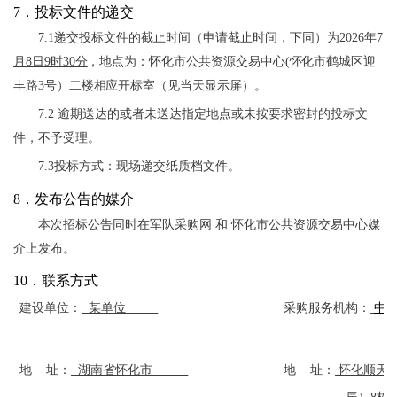
7．投标文件的递交
7
.1
递交投标文件的截止时间（申请截止时间，下同）为
202
6
年
7
月
8
日
9时30分
，
地点为
：怀化市公共资源交易中心
(怀化市鹤城区迎
丰路3号）二楼相应开标室（见当天显示屏）
。
7.2 逾期送达的或者未送达指定地点或未按要求密封的投标文
件，不予受理。
7.3投标方式：现场递交纸质档文件。
8．发布公告的媒介
本次招标公告同时在
军队采购网
和
怀化市公共资源交易中心
媒
介上发布。
10．联系方式
建设单位：
某单位
采购服务机构：
中
地
址：
湖南省怀化市
地
址：
怀化顺天