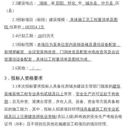
2.2建设地点：
湖南
省
邵阳
、
怀化
市
城步县
、
中方县
区
（县）
2.3招标项目（标段）建设规模：
具体施工见工程量清单及图
纸
估算价
：
683954.1
元
2.4计划工期：
60
日历天
2.5招标范围：
本项目为某单位室内装饰装修及通信设备配套，
新增屏蔽室、会议室装饰改造、门洞改造及配套水电改造等及会议
室通信设备配套
，具体以工程量清单及图纸为准
。
2.6其他：
/ 。
3．投标人资格要求
3.1本次招标要求投标人具备
住房城乡
建设主管部门颁发的
建筑
装修装饰工程专业承包贰级
及以上
资质，
安全生产许可证处于有效
期
；
且无外资、港澳台背景
，并在人员、设备、资金等方面具备相
应的施工能力，其中，投标人拟派项目经理
须具备
建筑工程专业
贰
级及以上注册建造师执业
资格
(含以上级)和有效的安全生产考核合格
证书（B本）
且不得担任其他在施建设工程项目的项目经理
。