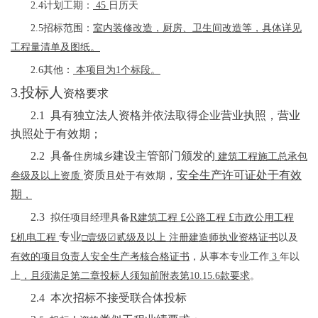
2.4计划工期：
45
日历天
2.5招标范围：
室内装修改造
，
厨房、卫生间改造
等，具体详见
工程量清单及图纸
。
2.6其他：
本项目为
1个标段
。
3
投标人
.
资格要求
2.1
具有独立法人资格并依法取得企业营业执照，营业
执照处于有效期；
2.2
具备
建设主管部门颁发的
住房城乡
建筑工程施工总承包
资质
，
安全生产许可证处于有效
叁级及以上资质
且处于有效期
期
，
2.3
R
£
£
拟任项目经理具备
建筑工程
公路工程
市政公用工程
£
专业
以
机电工程
□壹级
☑
贰级及以上
注册建造师执业资格证书
及
有效的项目负责人安全生产考核合格证书
，
从事
本专业
工作
3
年以
上
，且
须
满足第二章投标人须知前附表第
10.1
5
.
6
款
要求
。
2.
4
本次招标不接受联合体投标