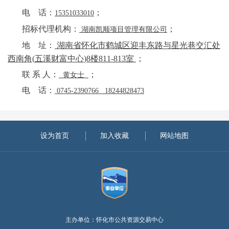
电
话：
；
15351033010
招标代理机构：
；
湖南
凯顺项目
管理有限公司
地
址：
湖南省怀化市鹤城区迎丰东路与星光巷交汇处
西南角
(
五溪财富中心
)8
楼
811-813
室
；
联
系
人：
；
黄女士
电
话：
0745-2390766
18244828473
设为首页
加入收藏
网站地图
主办单位：怀化市公共资源交易中心