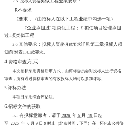
2.
类似工程业绩要求：
5
投标人资格
R
不要求，
£
要求，（由招标人在以下工程业绩中勾选一项）
£
企业承担过
1
项类似工程；
£
拟任项目经理承担
过
1
项类似工程
其他要求：
投标人资格
详见第二章投标人须
2.6
具体要求
知前附表
。
1.4.1
款要求
4
方式
.
资格审查
本次招标采用资格后审方式，
由评标委员会对投标人进行资格
审查，所有通过资格审查的有效投标人均可以参加评标。
5.
评标办法
本项目采用综合评估法。
6
.
招标文件的获取
5.1
有投标意愿者，请于
年
月
日
2026
5
19
起
在
至
2026
年
6
月
9
日
9
时止（北京时间，下同）
怀化市公共资