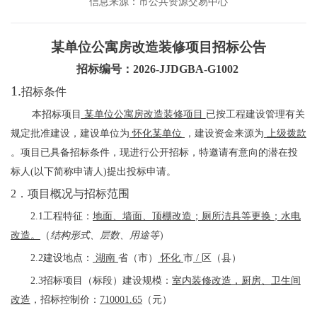
信息来源：市公共资源交易中心
某单位公寓房改造装修项目招标公告
招标编号：
2026-JJDGBA-G1002
1.
招标条件
本招标项目
某单位公寓房改造装修项目
已按工程建设管理有关
规定批准建设，建设单位为
怀化某单位
，建设资金来源为
上级拨款
。项目已具备招标条件，现进行公开招标，特邀请有意向的潜在投
标人
(
以下简称申请人
)
提出投标申请。
2
．项目概况与招标范围
2.1工程特征
：
地面
、
墙面
、
顶棚改造；厕所洁具等更换；水电
改造
。
（
结构形式、层数、用途等
）
2.2建设地点：
湖南
省（市）
怀化
市
/
区（县）
2.3招标项目（标段）建设规模：
室内装修改造
，
厨房、卫生间
改造
，
招标控制价
：
710001.65
（
元
）