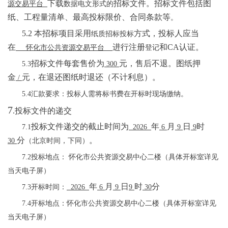
下载
招标文件。招标文件包括图
源交易平台
数据电文形式的
纸、工程量清单、最高投标限价、合同条款等
。
5.2
本招标项目采用
方式，投标人应当
纸质
招标投标
在
进行注册
和
CA
认证。
怀化市公共资源交易平台
登记
招标文件每套售价为
元，售后不退。图纸押
5
.
3
300
金
元，在退还图纸时退还（不计利息）。
/
5.4汇款要求：投标人需将标书费在开标时现场缴纳。
7
.
投标文件的递交
投标文件递交的截止时间为
年
月
日
时
7.1
2026
6
9
9
分
。
30
（北京时间，下同）
7.2
投标地点： 怀化市公共资源交易中心二楼（具体开标室详见
当天电子屏）
年
月
日
时
分
7.3
开标时间：
2026
6
9
9
30
7.4
开标地点：怀化市公共资源交易中心二楼（具体开标室详见
当天电子屏）