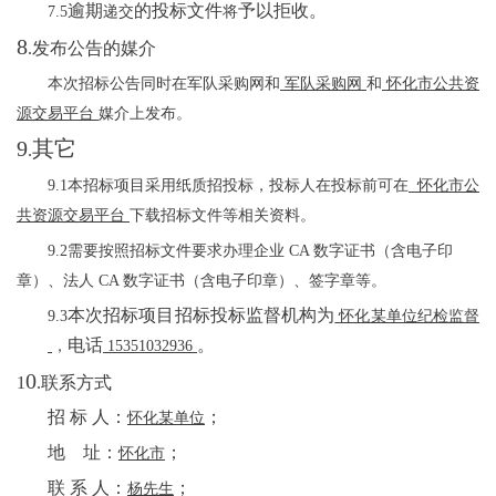
逾期
的投标文件
予以拒收。
7.5
递交
将
8
.
发布公告的媒介
本次招标公告同时在军队采购网和
军队采购网
和
怀化市公共资
源交易平台
媒介上发布。
9
其它
.
9.1
本招标项目采用
纸质
招投标，投标人在投标前可在
怀化市公
共资源交易平台
下载
招标文件等相关资料。
9.2
需要按照招标文件要求办理企业
CA
数字证书（含电子印
章）、法人
CA
数字证书（含电子印章）、签字章等。
本次招标项目招标投标监督机构为
9.3
怀化某单位纪检监督
电话
。
，
15351032936
0
1
.
联系方式
招
标
人：
；
怀化某单位
地
址：
；
怀化市
联
系
人：
；
杨先生