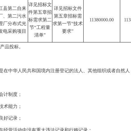
详见招标文
江县第二自来
详见招标文件
件
第五章招
厂、第二污水
第五章招标需
标需求第二
11380000.00
113
理厂分布式光
求第一节
“技术
节
“工程量
发电
采购项目
要求”
清单”
口产品投标。
须是在中华人民共和国境内注册登记的法人、其他组织或者自然人
会计制度；
技术能力；
良好记录；
，在经营活动中没有重大违法记录和行贿记录；