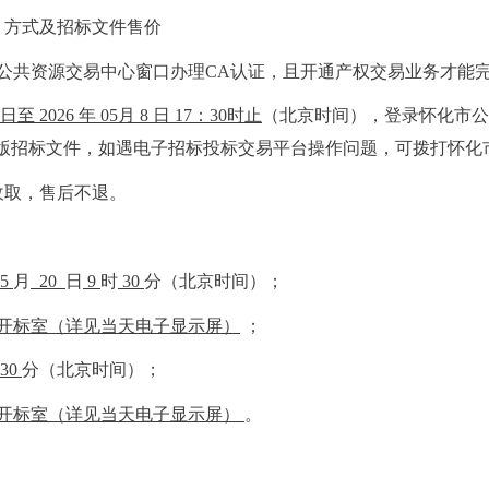
、方式及招标文件售价
公共资源交易中心窗口办理
CA认证，且开通产权交易业务才能
日至
202
6
年
0
5
月
8
日
17
：
3
0
时
止
（北京时间），登录怀化市公
n），在线下载电子版招标文件，如遇电子招标投标交易平台操作问题，可拨打怀化
收取，售后不退。
5
月
20
日
9
时
30
分（北京时间）；
开标室（详见当天电子显示屏）
；
30
分（北京时间）；
开标室（详见当天电子显示屏）
。