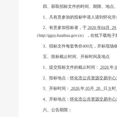
四、获取招标文件的时间、期限、地点
1
、凡有意参加的投标申请人请到怀化市
2
、有意参加投标者，于
202
6
年
04
月
29
（
http://ggzy.huaihua.gov.c
3
、招标文件每套售价
400元，开标现场
五、投标截止时间、开标时间及地点
1、提交投标文件的截止时间：
202
6
年
0
2、投标地点：
怀化市公共资源交易中心
3、开标时间：
202
6
年
0
5
月
20
日
9
时
4、开标地点：
怀化市公共资源交易中心
六、公告期限：