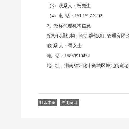
（
3）联系人
：
杨先生
（
4）电 话：
151 1527 7292
2
、
招标代理机构信息
招标代理机构：深圳群伦项目管理有限
联
系 人：
胥女士
电
话：
15869910452
地
址：湖南省怀化市鹤城区城北街道老
打印本页
关闭窗口