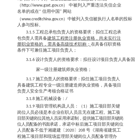
（
）
中被列入严重违法失信企业
http://www.gsxt.gov.cn
名单的或在
“ 信用中国” 网站
（
）
中被列入失信被执行人名单的投标
www.creditchina.gov.cn
人参与投标。
工程总承包负责人
的资格要求：
拟任工程总承
3.1.5
包负责人需具备
建筑工程类
注册执业资格
，尚未实行注
册职业资格的，需具备高级技术职称；
在具备任职资格
条件下可兼任施工
项目
负责人
；
设计负责人的资格要求：
拟任设计项目负责人具备
国
3.1.6
家一
级注册建筑师执业资格；
施工负责人的资格要求：
拟任施工项目负责人
3.1.7
具备建筑工程专业
一
级注册建造师执业资格，具备项目
负责人安全生产考核合格证书
施工机械设备：
3.1.8
/
项目管理机构及人员：（
）施工项目部关键
3.1.9
1
岗位人员必须是本企业在职人员且无在建
工程。施工项
目部关键岗位其他人员采用承诺制，提供施工项目部关键岗
位人员配备的书面承诺，
承诺中标后施工项目部关键岗位
人员配备不低于湘建建〔
〕
号《湖南省建筑工
2020
208
程施工项
目部和现场监理部关键岗位人员配备管理办