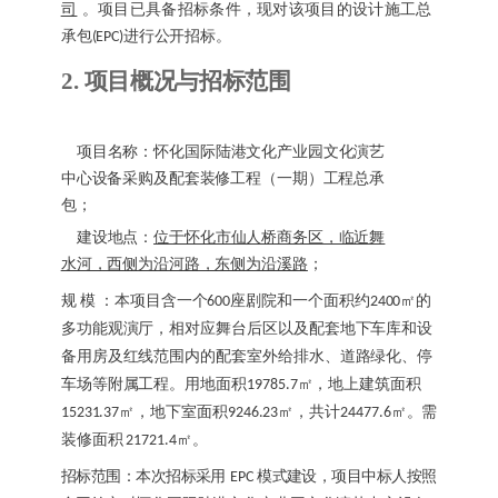
司
。项目已具备招标条件，现对该项目的设计施工总
承包
进行公开招标。
(EPC)
2.
项目概况与招标范围
项目名称：
怀化国际陆港文化产业园文化演艺
中心设备采购及配套装修工程（一期）工程总承
包
；
建设地点：
位于怀化市仙人桥商务区，临近舞
水河，西侧为沿河路，东侧为沿溪路
；
规
模
：
本项目含一个
600座剧院和一个面积约2400㎡的
多功能观演厅，相对应舞台后区以及配套地下车库和设
备用房及红线范围内的配套室外给排水、道路绿化、停
车场等附属工程。用地面积19785.7㎡，地上建筑面积
15231.37㎡，地下室面积9246.23㎡，共计24477.6㎡。需
装修面积 21721.4㎡。
招标范围：本次招标采用
模式建设，项目中标人按照
E
P
C