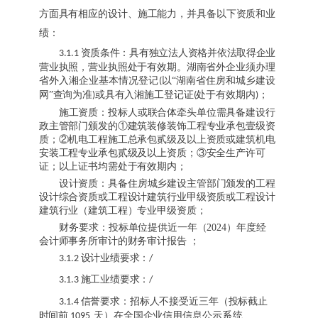
方面具有相应的设计、施工能力，并具备以下资质和业
绩：
资质条件：具有独立法人资格并依法取得企业
3.1.1
营业执照，营业执照处于有效期。湖南省
外企业须办理
省外入湘企业基本情况登记
以
“湖南省住房和城乡建设
(
网”查询为准
或具有入湘施工登记证
处于有效期内
；
)
(
)
施工资质：
投标人或联合体牵头单位需具备建设行
政主管部门颁发的
①建筑装修装饰工程专业承包壹级资
质；②机电工程施工总承包贰级及以上资质或建筑机电
安装工程专业承包贰级及以上资质；③安全生产许可
证；以上证书均需处于有效期内；
设计资质：具备住房城乡建设主管部门颁发的工程
设计综合资质或工程设计建筑行业
甲
级资质或工程设计
建筑行业（建筑工程）专业
甲级
资质；
财务要求：
投标单位提供近一年（
2024）年度经
会计师事务所审计的财务审计报告
；
设计业绩要求：
3.1.2
/
施工业绩要求：
3.1.3
/
信誉要求：招标人不接受近三年（
投标截止
3.1.4
时间前
天）在全国企业信用信息公示
系统
1095