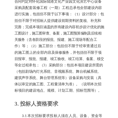
合同约定对
怀化国际陆港文化产业园文化演艺中心设备
采购及配套装修工程（一期）工程总承包
全部建设内容
进行实施，包括但不限于以下事项：
（
）设计部分：包
1
括但不限
于对招标人提供建设前期资料的复核、补充和
完善；完成本项目涵盖的所有建设内容初步设计优
化的施
工图设计，施工图审查、备案，施工图预算编制及后续相
关服务
（
含各阶段的报批、报建、
施工现场等配合工
作
）等；
（
）施工部分：包括但不限于经审查通过后
2
的施工图上的全部内容
及保修服务，并包括但不限于项
目报审、报批、报建、竣工验收、竣工结算、备案、移交
等全过
程承包；
（
3）采购部分：包括本项目建设所需的
（包括剧场内灯光系统、音视频系统、舞台机械系统、
建筑声学系统、舞台管理系统等）设备采购与安装（具
体以审定的施工图、工程量清单为准）。
（说明本次招
标项目的建设地点、规模、计划工期、招标范围等）
。
3.
投标人资格要求
本次招标要求投标人须在人员、设备、资金等
3.1