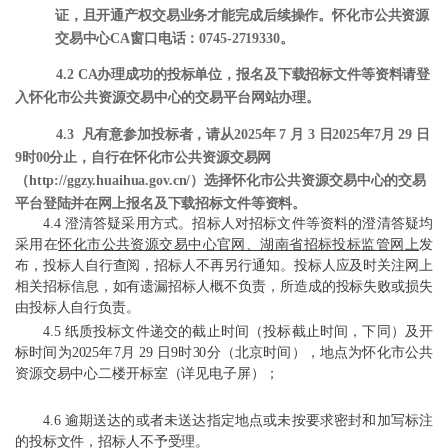
证，且开通产权交易业务才能完成后续操作。怀化市公共资源
交易中心CA窗口电话：0745-2719330。
4.2
CA办理成功的投标单位，报名及下载招标文件等资料请登
入怀化市公共资源交易中心的交易平台网站办理。
4.3
凡有意参加投标者，请从
2025年
7
月
3
日
2025年7月
29
日
9
时
00分止，自行在怀化市公共资源交易网
（http://ggzy.huaihua.gov.cn/）选择怀化市公共资源交易中心的交易
平台登陆并在网上报名及下载招标文件等资料。
4.4
澄清答疑采用方式。招标人对招标文件等资料的澄清答疑均
采用在
怀化市公共资源交易中心官网
、湖南省招标投标监管网
上
发
布，投标人自行查阅，招标人不再另行通知。投标人应及时关注网上
相关招标信息，如有遗漏招标人概不负责，所造成的投标失败或损失
由投标人自行负责。
4.5
纸质投标文件递交的截止时间（投标截止时间，下同）及开
标时间为
2025年7月
29
日
9
时
3
0分（北京时间），地点为怀化市公共
资源交易中心二楼开标室（详见电子屏）；
4.6
逾期送达的或者未送达指定地点或未按要求密封和加写标注
的投标文件，招标人不予受理。