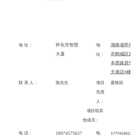
怀化市
智慧
湖南省怀化
地
址
：
地
大厦
市鹤城区迎
址
：
丰西路原华
天酒店
9楼
联
系
人：
陈先生
项目
聂艳琼
负责
人：
项目组其
他成员
：
18974575657
电
话
：
电
17774540223