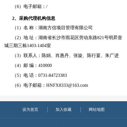
（
6）电子邮箱：/
2、采购代理机构信息
（
1）名 称：湖南方信项目管理有限公司
（
2）地 址：湖南省长沙市雨花区劳动东路821号明昇壹
城三期三栋1403-1404室
（
3）联系人：陈娟、肖惠丹、张旋、陈行宴、朱广进
（
4）邮 编：410000
（
5）电 话：0731-84723383
（
6）电子邮箱：HNFX8333@163.com
设为首页
加入收藏
网站地图