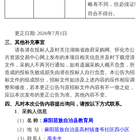
略有不同，但必须证明
符合不得分。
更正日期
: 2026年
7
月
1
日
三、
其他补充事宜
请各潜在投标人及时关注湖南省政府采购网、怀化市公
共资源交易中心网上发布的本项目相关信息并及时下载澄清
文件，采购人不再另行通知，如有遗漏采购人概不负责，所
造成的投标失败或损失由潜在投标人自行负责。本公告为招
标文件的组成部分，招标文件如涉及上述内容的应作相应调
整和修改，若本更正公告与原招标文件内容有不一致之处，
应以本次发布的更正公告为准。其他内容不变。
四、
凡对本次公告内容提出询问，请按以下方式联系。
1
、
采购人信息
（
1）
名
称：
麻阳苗族自治县教育局
（
2）地 址：
麻阳苗族自治县高村镇逢爷社区四小区
（
3）
联系人：
禹先生