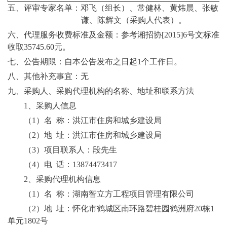
五、评审专家名单：
邓飞
（组长）、
常健林
、
黄炜晨
、
张敏
谦
、
陈辉文
（采购人代表）。
六、代理服务收费标准及金额：
参考
湘招协
[
2015
]
6
号文标准
收取
35745.60元。
七、公告期限：
自本公告发布之日起
1个工作日。
八、其他补充事宜：
无
九、采购人、采购代理机构的名称、地址和联系方法
1、采购人信息
（
1）名 称：洪江市住房和城乡建设局
（
2）地 址：洪江市住房和城乡建设局
（
3）项目联系人：段先生
（
4）电 话：13874473417
2、采购代理机构信息
（
1）名 称：湖南智立方工程项目管理有限公司
（
2）地 址：怀化市鹤城区南环路碧桂园鹤洲府20栋1
单元1802号