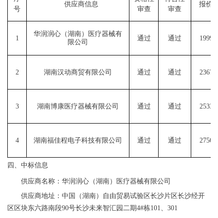
供应商
信息
报价
号
审查
审查
华润润心（湖南）医疗器械有
1
通过
通过
19998
限公司
2
湖南汉动商贸有限公司
通过
通过
23678
3
湖南博康医疗器械有限公司
通过
通过
25335
4
湖南福佳程电子科技有限公司
通过
通过
27508
四、中标信息
供应商名称：华
润润
心（湖南）医疗器械有限公司
供应商地址：中国（湖南）自由贸易试验区长沙片区长沙经开
区区块东六路南段
90号长沙未来智汇园二期4#栋101、301