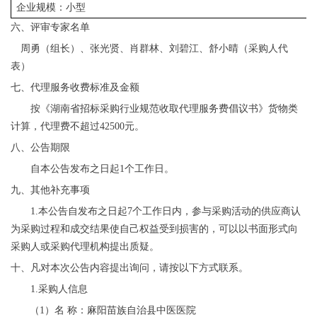
企业规模：小型
六、评审专家
名单
周勇（组长）、张光贤、肖群林、刘碧江、舒小晴（采购人代
表）
七、
代理服务收费
标准及
金额
按《湖南省招标采购行业规范收取代理服务费倡议书》货物类
计算，代理费不超过
42500元
。
八、
公告期限
自本公告发布之日起
1个工作日。
九、
其他补充事
项
1.
本公告自发布之日起
7个工作日内，参与采购活动的供应商认
为采购过程和成交结果使自己权益受到损害的，可以以书面形式向
采购人或采购代理机构提出质疑。
十
、凡对本次公告内容提出询问，请按以下方式联系。
1.采购人信息
（
1）
名
称：
麻阳苗族自治县中医医院