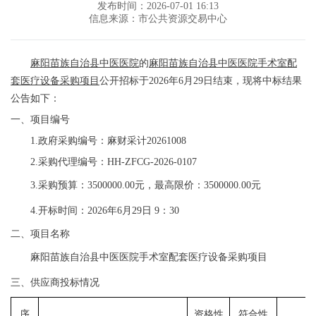
发布时间：2026-07-01 16:13
信息来源：市公共资源交易中心
麻阳苗族自治县中医医院
的
麻阳苗族自治县中医医院手术室配
套医疗设备采购项目
公开招标
于
2026年6月29日结束，现将中标结果
公告如下：
一、项目编号
1.政府采购编号：
麻财采计
20261008
2.采购代理编号：
HH-ZFCG-2026-0107
3.采购预
算：
3500000.00元
，最高限价：
3500000.00
元
4.开标时间：202
6年6
月
29
日
9：30
二、
项目名称
麻阳苗族自治县中医医院手术室配套医疗设备采购项目
三、供应商投标情况
序
资格性
符合性