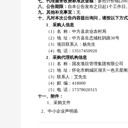
七、代理服务收费标准及金额
：参照计价格
[2
八、公告期限：
自本公告发布之日起
1个工作日
九、其他补充事宜：
无
十、凡对本次公告内容提出询问，请按以下方式
1
、
采购人信息
（
1）名 称：
中方县农业农村局
（
2）地 址：中方县生态城杜鹃路30号
（
3）项目联系人：
杨先生
（
4）电 话：
13517450920
2
、
采购代理机构信息
（
1）名 称：国友项目管理集团有限公司
（
2）地 址：怀化市鹤城区湖天一色天星阁 
（
3）联系人：艾先生
（
4）邮 编：418000
（
5）电 话：17378020315
十一、附件：
1、采购文件
2、中小企业声明函