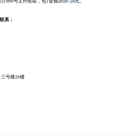
002]1980号文件收取，包
1
金额
元。
20597.24
。
联系：
三号楼26楼