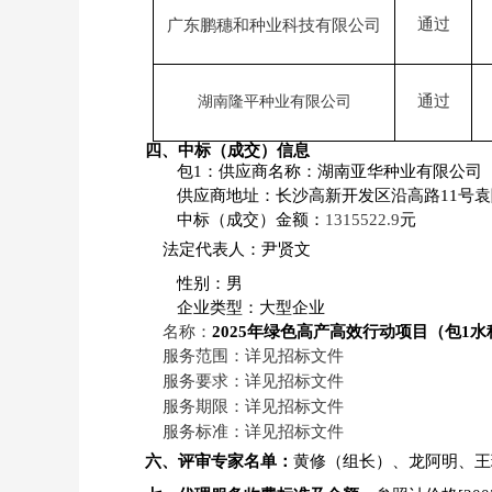
通过
广东鹏穗和种业科技
有限
公司
通过
湖
南隆平种业有限公司
四、中标（成交）信息
包
1
：供应商名称：湖南亚华种业有限公司
供应商地址：
长沙高新开发区沿高路
11号
中标（成交）金额：
1315522.9
元
法定代表人：
尹贤文
性别：男
企业类型
：
大
型企业
名称：
2025年绿色高产高效行动项目
（包
1水
服务范围：详见招标文件
服务要求：详见招标文件
服务期限：详见招标文件
服务标准：详见招标文件
六、评审专家名单：
黄修（组长）、龙阿明、王