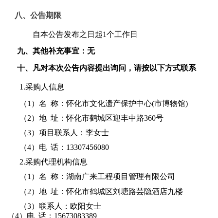
八、公告期限
自本公告发布之日起
1个工作日
九、其他补充事宜：无
十、凡对本次公告内容提出询问，请按以下方式联系
1.采购人信息
（
1）名 称：
怀化市文化遗产保护中心
(市博物馆)
（
2）地 址：
怀化市鹤城区迎丰中路
360号
（
3）项目联系人：
李女士
（
4）电 话：
13307456080
2.采购代理机构信息
（
1）名 称：
湖南广来工程项目管理有限公司
（
2）地 址：
怀化市鹤城区刘塘路芸隐酒店九楼
（
3）联系人：
欧阳女士
（
4）电 话：
15673083389