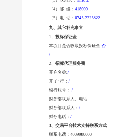
（
3）联系人：
全女士
（
4）邮 编：
418000
（
5）电 话：
0745-2225822
九、其它补充事宜
1、
投标保证金
本项目是否收取投标保证金
:
否
/
2、
招标代理服务费
开户名称
:
/
开
户
行：
/
银行账号：
/
财务部联系人、电话
财务部联系人：
/
财务电话：
/
3、交易平台技术支持联系方式
联系电话：
4009980000