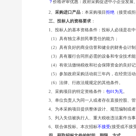
？
价格评审优惠：政府采购促进中小企业发展
2、
采购进口产品
：本采购项目
拒绝
（接受或拒
三、投标人的资格要求
：
1、投标人的基本资格条件：投标人必须是在
（
1）具有独立承担民事责任的能力；
（
2）具有良好的商业信誉和健全的财务会计制
（
3）具有履行合同所必需的设备和专业技术能
（
4）有依法缴纳税收和社会保障资金的良好记
（
5）参加政府采购活动前三年内，在经营活
（
6）法律、行政法规规定的其他条件。
2、采购项目的特定资格条件：
包
01为无
。
3、单位负责人为同一人或者存在直接控股、
4、为本采购项目提供整体设计、规范编制或
5、列入失信被执行人、重大税收违法案件当
6、联合体投标。本次招标
不接受
(接受或不接
四、获取招标文件的时间、期限、方式