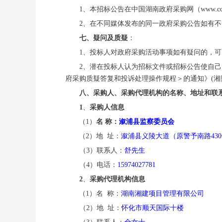
1、本招标公告在中国湖南政府采购网（www.ccg
2、在不同媒体发布的同一政府采购公告如有
七、疑问及质疑
：
1、投标人对政府采购活动事项如有疑问的，
2、潜在投标人认为招标文件或招标公告使自
府采购质疑答复和投诉处理操作规程＞的通知》(湘财
八、
采购人、采购代理机构的名称、地址和联
1
、
采购人信息
（
1）
名
称：
溆浦县监察委员会
（
2）地 址：
溆浦县义陵大道（原警予南路
43
（
3）
联系人：
舒先生
（
4）
电话：
15974027781
2
、
采购代理机构信息
（
1）
名
称：
湖南湘建项目管理有限公司
（
2）地 址：
怀化市顺天国际十楼