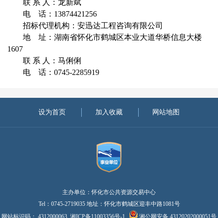
联
系
人：
龙新斌
电
话：
13874421256
招标代理机构：安迅达工程咨询有限公司
地
址：
湖南省怀化市鹤城区本业大道华桥信息大楼
1607
联
系
人：
马俐俐
电
话：
0745-2285919
设为首页
加入收藏
网站地图
主办单位：怀化市公共资源交易中心
Tel：0745-2719035 地址：怀化市鹤城区迎丰中路1081号
网站标识码： 4312000063
湘ICP备11003356号-1
湘公网安备 43120202000051号