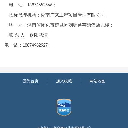
电
话：
；
18974552666
招标代理机构：湖南广来工程项目管理有限公司；
地
址：湖南省怀化市鹤城区刘塘路芸隐酒店九楼；
联
系
人：欧阳慧洁；
电
话：
；
18874962927
设为首页
加入收藏
网站地图
主办单位：怀化市公共资源交易中心