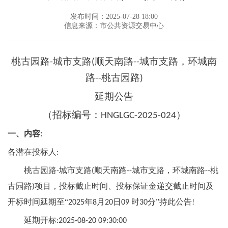
发布时间：2025-07-28 18:00
信息来源：市公共资源交易中心
桃古园路
城市支路
顺天南路
城市支路，环城南
-
(
--
路
桃古园路
--
)
延期公告
（招标编号：
）
HNGLGC-2025-024
一、内容
:
各潜在投标人
:
桃古园路
城市支路
顺天南路
城市支路，环城南路
桃
-
(
--
--
古园路
项目，投标截止时间、投标保证金递交截止时间及
)
开标时间延期至“
年
月
日
时
分”持此公告
2025
8
20
09
30
!
延期开标
:2025-08-20 09:30:00