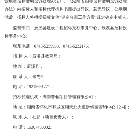
设项目投标活动投诉处理办法》、《湖南省招标投标活动投诉处理
办法》向招标人和招标代理机构书面提出异议。若无异议，公示期
满后，招标人将根据招标文件“评定分离工作方案”规定确定中标人。
监督部门：
辰溪县建设工程招标投标事务中心、辰溪县招标投
标事务中心
;
联系电话：
0745-5259933、0745-5232176
;
招
标
人：辰溪县教育局；
地
址：
辰溪县
；
联
系
人：米先生；
电
话：
19219691771；
招标代理机构：湖南尊领项目管理有限公司；
地
址：湖南省怀化市鹤城区湖天北大道黔锦园营销中心
12 楼；
联
系
人：杜超（项目负责人）；
电
话：
15307450032
。