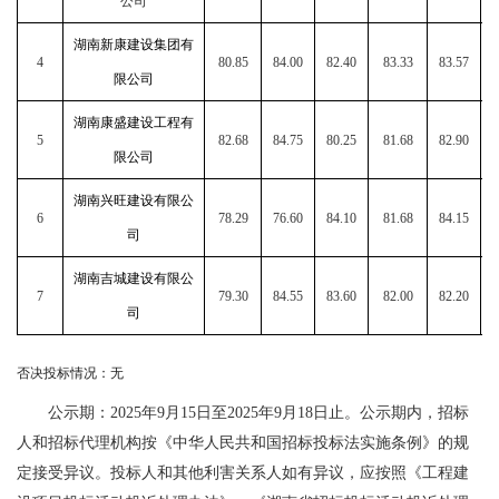
公司
湖南新康建设集团有
4
80.85
84.00
82.40
83.33
83.57
限公司
湖南康盛建设工程有
5
82.68
84.75
80.25
81.68
82.90
限公司
湖南兴旺建设有限公
6
78.29
76.60
84.10
81.68
84.15
司
湖南吉城建设有限公
7
79.30
84.55
83.60
82.00
82.20
司
否决投标情况：无
公示期：
2025年9月15日至2025年9月18日止。公示期内，招标
人和招标代理机构按《中华人民共和国招标投标法实施条例》的规
定接受异议。投标人和其他利害关系人如有异议，应按照《工程建