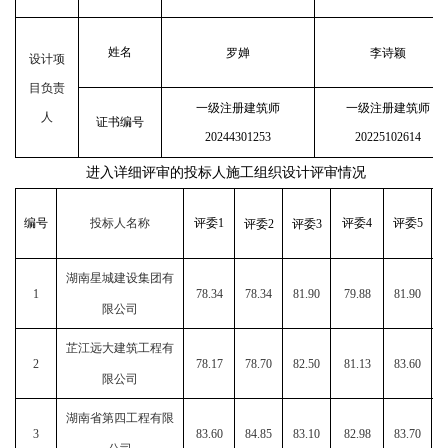
姓名
罗婵
李诗颖
设计项
目负责
一级注册建筑师
一级注册建筑师
人
证书编号
20244301253
20225102614
进入详细评审的投标人施工组织设计评审情况
编号
投标人名称
评委
1
评委
4
评委
5
评委
2
评委
3
湖南星城建设集团有
1
78.34
78.34
81.90
79.88
81.90
限公司
芷江远大建筑工程有
2
78.17
78.70
82.50
81.13
83.60
限公司
湖南省第四工程有限
3
83.60
84.85
83.10
82.98
83.70