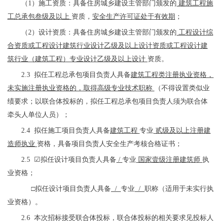
（
1）施工资质：具备住房城乡建设主管部门颁发的
建筑工程施
工总承包叁级及以上
资质，
安全生产许可证处于有效期
；
（
2）设计资质：具备住房城乡建设主管部门颁发的
工程设计综
合资质或工程设计建筑行业设计乙级及以上设计资质或工程设计建
筑行业（建筑工程）专业设计乙级及以上设计
资质。
2.3 拟任工程总承包项目负责人具备
建筑工程类注册执业资格，
未实施注册执业资格的，取得高级专业技术职称
（
不得设置类似业
绩要求；以联合体投标的，拟任工程总承包项目负责人须为联合体
牵头人单位人员
）
；
2.4 拟任施工项目负责人具备
建筑工程
专业
贰级及以上注册建
造师执业
资格，具备项目负责人安全生产考核合格证书；
2.5
☑
拟任设计项目负责人具备
/
专业
国家壹级注册建筑师
执
业
资格
；
□
拟任设计项目负责人具备
/
专业
/
职称
（
适用于未实行执
业资格）
。
2.6 本次招标接受联合体投标，联合体投标的相关要求见投标人