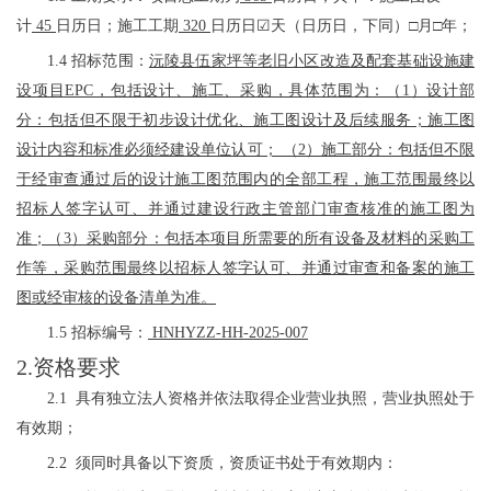
计
45
日历日；施工工期
320
日历日
☑
天（日历日，下同）
□月□年
；
1.4 招标范围：
沅陵县伍家坪等老旧小区改造及配套基础设施建
设项目
EPC，包括设计、施工、采购，具体范围为：（1）设计部
分：包括但不限于初步设计优化、施工图设计及后续服务；施工图
设计内容和标准必须经建设单位认可； （2）施工部分：包括但不限
于经审查通过后的设计施工图范围内的全部工程，施工范围最终以
招标人签字认可、并通过建设行政主管部门审查核准的施工图为
准；（3）采购部分：包括本项目所需要的所有设备及材料的采购工
作等，采购范围最终以招标人签字认可、并通过审查和备案的施工
图或经审核的设备清单为准。
1.5
招标编号：
HNHYZZ-HH-2025-007
2.资格要求
2.1 具有独立法人资格并依法取得企业营业执照，营业执照处于
有效期；
2.2 须同时具备以下资质，资质证书处于有效期内：