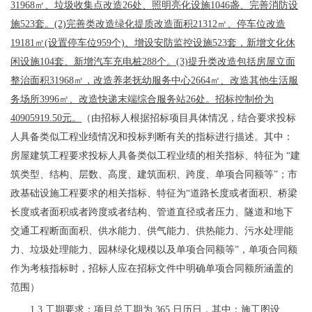
31968㎡、垃圾收集点改造26处、照明亮化设施1046盏、完善消防设
施523套。(2)完善类改造绿化提质改造面积21312㎡、停车位改造
19181㎡(设置停车位959个)、增设安防监控设施523套，新增文化休
闲设施104套、新增汽车充电桩288个。(3)提升类改造包括房屋立面
整治面积31968㎡，改造养老抚幼服务中心2664㎡、改造其他生活服
务场所3996㎡、改造快递末端综合服务站26处。招标控制价为
40905919.50元。
（由招标人根据招标项目具体情况，结合要求投标
人具备类似工程业绩情况和投标判断有关的指标进行描述。其中：
房屋建筑工程要求投标人具备类似工程业绩的相关指标
、特征
为
“
建
筑类型、结构、层数、高度、建筑面积、跨度、单项合同额
等
”
；市
政基础设施工程要求的相关指标
、特征
为
“道路长度或者面积、桥梁
长度或者面积或者跨度或者结构、管道直径或者压力、隧道和地下
交通工程断面面积、供水能力、供气能力、供热能力、污水处理能
力、垃圾处理能力、园林绿化规模以及单项合同额等
”
，单项合同额
作为考核指标时，招标人应在招标文件中明确单项合同额所涵盖的
范围）
1.3 工期要求：
项目总工期为
365
日历日，其中：施工图设