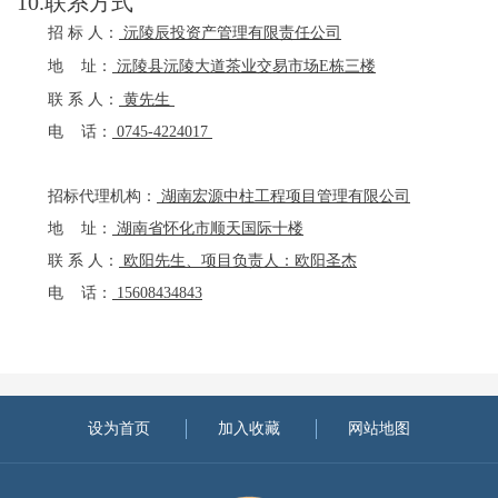
10.联系方式
招
标
人：
沅陵辰投资产管理有限责任公司
地
址：
沅陵县沅陵大道茶业交易市场
E栋三楼
联
系
人：
黄先生
电
话：
0745-4224017
招标代理机构：
湖南宏源中柱工程项目管理有限公司
地
址：
湖南省怀化市顺天国际十楼
联
系
人：
欧阳先生、项目负责人：欧阳圣杰
电
话：
15608434843
设为首页
加入收藏
网站地图