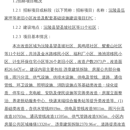
1.2招标项目概况
1.
2.1 招标项目或标段（以下简称：招标项目）名称：
沅陵县伍
家坪等老旧小区改造及配套基础设施建设项目
EPC
；
1.
2.2 建设地点：
沅陵县望圣坡社区等
11个社区
；
1.
2.3 项目基本情况
：
本次改造区域为沅陵县望圣坡社区、凤鸣塔社区、鸳鸯山社区
等
11个社区，共涉及金水路移民小区、福利厂小区、渔池溶移民小
区、计生环保住宅小区等26个老旧小区，改造户数2973户，改造面
积26.64万㎡。建设内容主要包括:违章建筑拆除、房屋公共部分修
缮，雨污分流、供气设施、供排水设施、供电及管线、道路、通信
管线、环卫设施、照明设施、消防设施点等基础类改造；绿化提
质、停车位，充电桩、安防及便民设施等完善类改造；房屋立面整
治、养老抚幼服务中心、快递末端综合服务站等提升类改造等。(1)
基础类改造，含供水管线8919m、供电及管线改造9811m、雨污分流
改造10703m、通讯管线改造11595m、供气管路改造9365m、小区内
房屋公共区域修缮13320㎡、违章建筑拆除2370.96㎡、道路提质改造