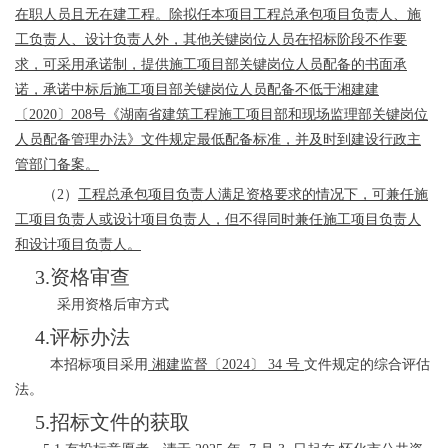
在职人员且无在建工程。除拟任本项目工程总承包项目负责人、施
工负责人、设计负责人外，其他关键岗位人员在招标阶段不作要
求，可采用承诺制，
提供施工项目部关键岗位人员配备的书面承
诺
，
承诺中标后
施工项目部关键岗位人员
配备
不低于湘建建
〔
2020〕208号《湖南省建筑工程施工项目部和现场监理部关键岗位
人员配备管理办法》文件规定最低配备标准，并及时到建设行政主
管部门备案。
（
2）
工程总承包项目负责人满足资格要求的情况下，可兼任施
工项目负责人或设计项目负责人，但不得同时兼任施工项目负责人
和设计项目负责人。
3.资格审查
采用
资格后审方式
4.评标办法
本招标项目采用
湘建监督
〔
2024〕
34
号
文件规定的综合评估
法。
5.招标文件的获取