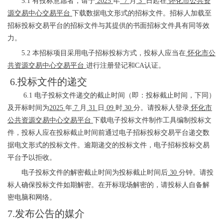
5.1 有投标意愿者，请于
2025
年
7
月
3
日起在
怀化市公共资
源交易中心交易平台
下载数据电文形式的招标文件。招标人加载至
招标投标交易平台的招标文件与其提供的书面招标文件具有同等效
力。
5.2 本招标项目采用电子招标投标方式，投标人应当在
怀化市公
共资源交易中心交易平台
进行注册登记和
CA认证。
6.投标文件的递交
6.1
电子
投标文件递交的截止时间（即：投标截止时间，下同）
及开标时间为
2025
年
7
月
31
日
09
时
30
分。请投标人登录
怀化市
公共资源交易中心交易平台
下载电子投标文件制作工具编制投标文
件，投标人应在投标截止时间前通过电子招标投标交易平台递交数
据电文形式的投标文件。逾期递交的投标文件，电子招标投标交易
平台予以拒收。
电子投标文件的解密截止时间为投标截止时间后
30
分钟。请投
标人确保投标文件如期解密。在开标现场解密的，请投标人自备解
密电脑和网络。
7.发布公告的媒介