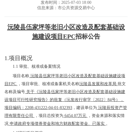
发布时间：2025-07-03 18:00
信息来源：市公共资源交易中心
沅陵县伍家坪等老旧小区改造及配套基础设
施建设项目
EPC
招标公告
1.
项目概况
1.1 审批、核准或备案情况
项目名称
沅陵县伍家坪等老旧小区改造及配套基础设施建设项
目
EPC
，项目审批、核准或备案机关名称
沅陵县发展和改革局
批文
名称及编号
关于《沅陵县伍家坪等老旧小区改造及配套基础设施建
设项目可行性研究报告》的批复（沅发改行审字〔
2022〕84号），
项目编码：2208-431222-04-01-832393
，
建设单位
为
沅陵辰投资产管
理有限责任公司
，项目总投资为
6454.07万元
，资金来源和落实情
况
申请政府专项债券资金和地方财政配套资金、已落实
。