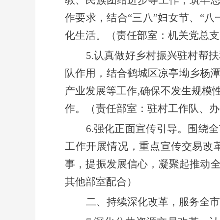
作要求，结合
“三八”妇女节、“
化生活。
（
责任部室：
机关党总支
5
.
认真做好
乡村振兴
驻村帮扶
队作用
，结合鹤城区
凉亭坳乡杨
产业发展等工作
,
确保不发生规模
作。
（
责任部室：
驻村工作队、办
6
.
强化正面宣传引导。围绕全
工作开展情况，重点宣传交易改
事，提振发展信心，凝聚起推动
其他部室配合
）
二、持续深化改革，服务全市