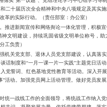
格落实
“第一议题”、
党组理论学习
中心组学习等
大和二十届历次全会精神和中央八项规定及其实施
改革的实际行动
。
（
责任部室：办公室
）
。
推进新闻宣传和网络舆论一体化管理，积极宣
精神文明建设，持续巩固省级文明单位称号，助
分工负责）
强机关党支部、退休人员党支部建设，认真
落实
心谈话
制度
和
“一月一课一片一实践”
主题党日
活动
温入党誓词、红色基地党性教育等活动
。深入开
事”
活动。
加强党员网上活动管理。
做好党员发展
对统一战线工作的全面领导，将统战工作纳入党
思想共识、凝聚发展力量。依托党建带群建，落实