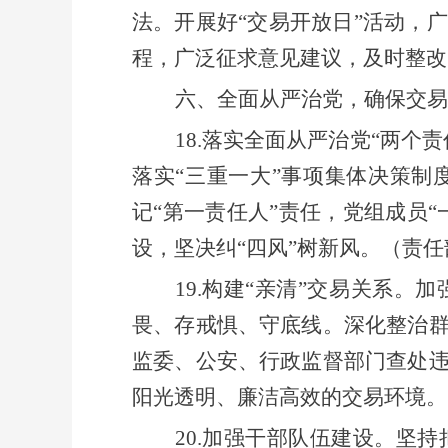
法。
开展好
“交易开放日”
活动
，广
程，广泛征求意见建议，及时整改
六、
全面从严治党，确保交易
18.
落实全面从严治党
“两个
落实
“三重一大”事项集体决策制
记
“第一责任人”责任，党组成员
设，
坚决纠
“四风”树新风。
（责任
19.构建“亲清”交易关系
畏、存戒惧、守底线。
深化整治
监委、公安、行政
监督
部门查处
阳光透明、廉洁高效的交易环境。
20.加强干部队伍建设。坚