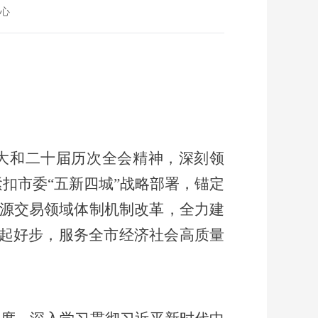
心
大和二十届
历次
全会精神，深刻领
紧扣市委“五新四城”战略部署，锚定
源
交易
领域体制机制改革
，全力
建
、起好步，服务全市经济社会高质量