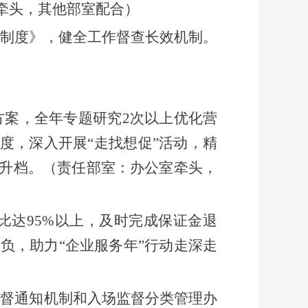
牵头，
其他
部室
配合）
察制度》
，健全工作督查长效机制。
方案
，
全年专题研究
2次以上优化营
度，深入开展“走找想促”活动，精
升档。
（
责任部室：
办公室牵头，
比达
95%以上，及时完成保证金退
减负，助力“企业服务年”行动走深走
监督通知机制和入场监督分类管理办