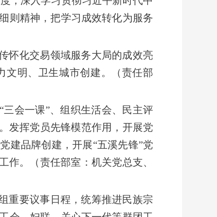
制度，
深入
学习
贯彻习近平新时代中
细则精神
，
把学习成效转化为服务
传怀化交易领域服务大局的成效亮
力文明、卫生城市创建。
（
责任部
“三会一课”
、组织生活会、民主评
。
发挥党员先锋模范作用，
开展
党
展党建品牌创建，开展
“五溪先锋”党
工作
。（责任部室：机关党总支、
组重要议事日程，统筹推进民族宗
工会、妇联、关心下一代等群团工