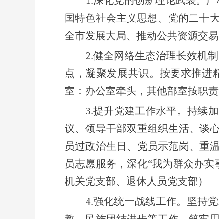
1.深化党的创新理论武装。
严
国特色社会主义思想
、党的二十
全市发展大局、推动公共资源交易
2
.
健全网络生态治理长效机制
点，凝聚发展共识。按要求推进
室：
办公室牵头，
其他
部室按职责
3.
提升党建工作水平。
持续加
议、领导干部双重组织生活、谈
员过政治生日、党员示范岗、重
员志愿服务，
深化
“我为群众办实
机关党支部
、退休人员党支部）
4.强化统一战线工作
。坚持党
教、民族团结进步等工作，筑牢