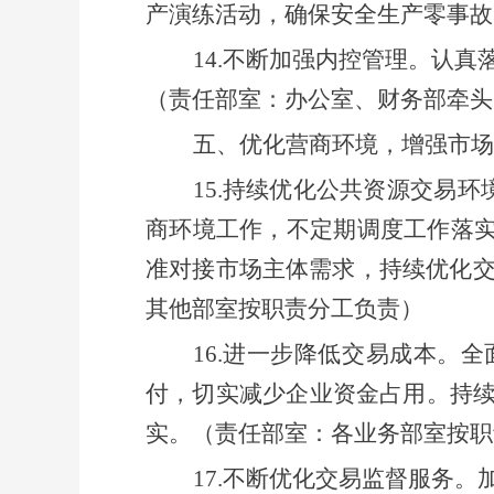
产演练活动，
确保
安全生产
零
事故
14
.
不断
加强
内控管理。
认真
（责任部室：
办公室、财务部牵头
五、
优化营商环境，增强市场
15
.
持续
优化
公共资源交易
环
商环境工作，不定期调度工作落实
准对接市场主体需求，持续优化
其他
部室按职责分工负责）
16.进一步降低交易成本。
付，切实减少企业资金占用。
持
实。
（责任部室：
各
业务
部室
按职
17
.不断
优化
交易
监督
服务
。