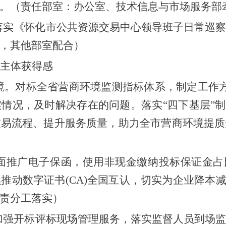
。（责任部室：
办公室
、
技术信息与市场服务部
落实《怀化市公共资源交易中心领导班子日常巡
，
其他
部室
配合
）
主体获得感
境
。
对标全省营商环境
监测
指标体系
，
制定
工作
情况，及时解决存在的问题。落实“四下基层”制
交易流程、提升服务质量，助力全市营商环境提质
全面推广电子保函，使用
非现金缴纳投标保证金占
续推动数字证书
(CA)全国互认，切实为企业降本
责分工落实
）
加强开标评标现场管理服务，落实监督人员到场