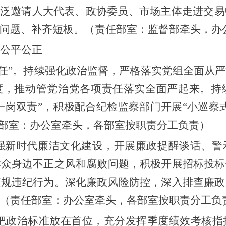
泛邀请人大代表、政协委员、市场主体走进交易
问题、补齐短板。
（
责任部室：
监督部牵头，
办
公平公正
责任”。持续强化政治监督，严格落实党组全面从
度，
推动管党治党各项责任落实全面严起来。持
“一岗双责”，积极配合纪检监察部门开展“小巡察
部室：
办公室牵头，各部室按职责分工负责
）
。加强新时代廉洁文化建设，开展廉政提醒谈话、
群众身边不正之风和腐败问题，
积极开展招标投标
违规违纪行为
。
深化廉政风险防控，深入排查廉政
（责任部室：
办公室牵头，各部室按职责分工负
持把政治标准放在首位，
充分发挥季度绩效考核指