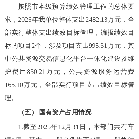
按照市本级预算绩效管理工作的总体要
求，
2026
年我单位整体支出
2482.13
万元，全
部实行整体支出绩效目标管理，编报绩效目
标的项目
2
个，涉及项目支出
995.31
万元，其
中
公共资源交易信息化平台一体化建设及维
护费用
830.21
万元，
公共资源服务运营费
165.10
万元
，
全部实行项目支出绩效目标管
理。
（五）
国有资产占用情况
1.
截至
2025
年
12
月
31
日，本部门共有车