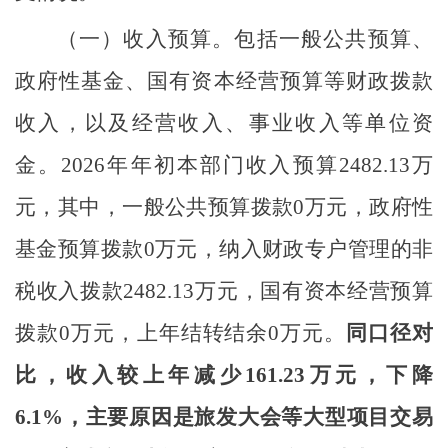
（一）
收入预算。
包括一般公共预算、
政府性基金、国有资本经营预算等财政拨款
收入，以及经营收入、事业收入等单位资
金。
2026
年年初
本部门收入
预算
2482.13
万
元，其中，一般公共预算拨款
0
万元，政府性
基金预算拨款
0
万元，
纳入财政专户管理的非
税收入拨款
2482.13
万元，国有资本经营预算
拨款
0
万元，
上年结转结余
0
万元。
同口径对
比，
收入较
上
年减少
161.23
万元，
下降
6.1%
，
主要
原因
是
旅发大会等大型项目交易