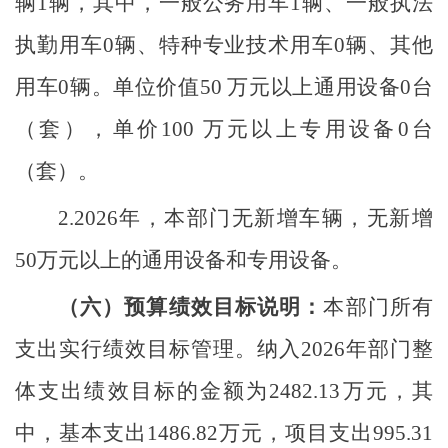
辆
1
辆，其中，一般公务用车
1
辆、一般执法
执勤用车
0
辆、
特种专业技术用车
0
辆、其他
用车
0
辆
。
单位价值
50
万元以
上通用设备
0
台
（套），单价
100
万元以上专用设备
0
台
（套）。
2.
2026
年，本部门无新增车辆，无新增
50
万元以上的通用设备和专用设备。
（六）
预算绩效目标说明：
本部门所有
支出实行绩效目标管理。纳入
2026年部门整
体支出绩效目标的金额为
2482.13
万元，其
中，基本支出
1486.8
2
万元，项目支出
995.31