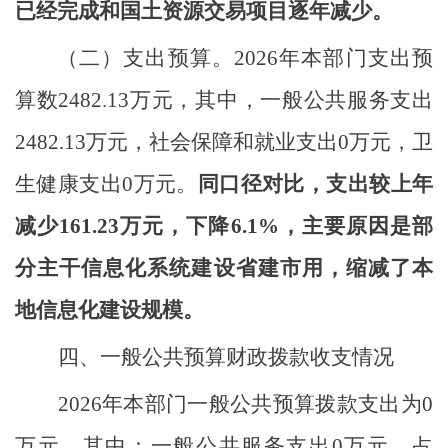
已经完成和国土资源交易项目逐年减少。
（二）
支出预算。
2026
年
本部门支出
预
算数
2482.13
万元，其中，一般公共服务支出
2482.13
万元，社会保障和就业支出
0
万元，卫
生健康支出
0
万元
。
同口径对比，支出较上年
减少
161.23
万元，下降
6.1%
，主要原因是
部
分主干信息化系统建设省建市用，缩减了本
地信息化建设规模
。
四、一般公共预算财政拨款收支情况
2026
年
本部门
一般公共预算拨款
支出
为
0
万元，
其中：一般公共服务支出
0
万元，占