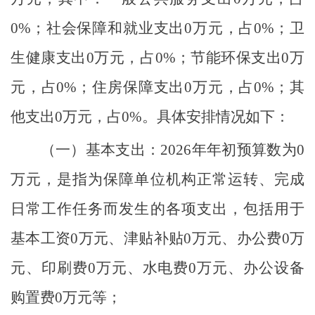
0
%
；社会保障和就业支出
0
万元，占
0
%
；卫
生健康支出
0
万元，占
0
%
；
节能环保支出
0
万
元，
占
0
%
；
住房保障
支出
0
万元
，
占
0
%
；
其
他支出
0
万元，
占
0
%
。
具体安排情况如下：
（一）
基本支出
：
2026
年年初预算数为
0
万元，是指为保障单位机构正常运转、完成
日常工作任务而发生的各项支出，包括用于
基本工资
0
万元
、津贴补贴
0
万元、
办公费
0
万
元
、印刷费
0
万元
、水电费
0
万元
、办公设备
购置费
0
万元
等
；