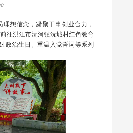
心
党员理想信念，凝聚干事创业合力，
分子前往洪江市沅河镇沅城村红色教育
、过政治生日、重温入党誓词等系列